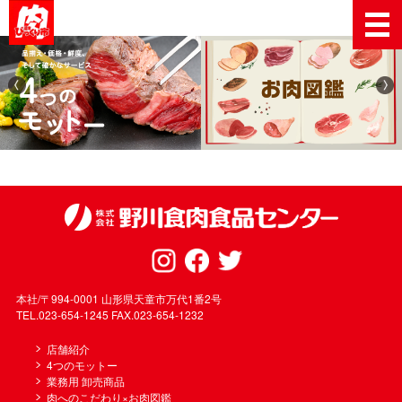
本社/〒994-0001 山形県天童市万代1番2号
TEL.023-654-1245 FAX.023-654-1232
店舗紹介
4つのモットー
業務用 卸売商品
肉へのこだわり×お肉図鑑