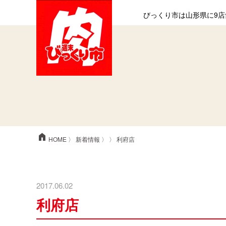
びっくり市は山形県に9店
home
HOME
〉
新着情報
〉 〉 利府店
2017.06.02
利府店