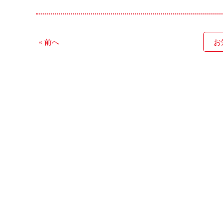
« 前へ
お