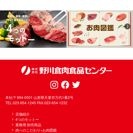
本社/〒994-0001 山形県天童市万代1番2号
TEL.023-654-1245 FAX.023-654-1232
店舗紹介
4つのモットー
業務用 卸売商品
肉へのこだわり×お肉図鑑