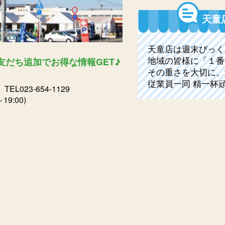
天童
天童店は週末びっく
地域の皆様に「１番
E友だち追加でお得な情報GET♪
その重さを大切に、
従業員一同 精一杯
1
TEL023-654-1129
9:00)